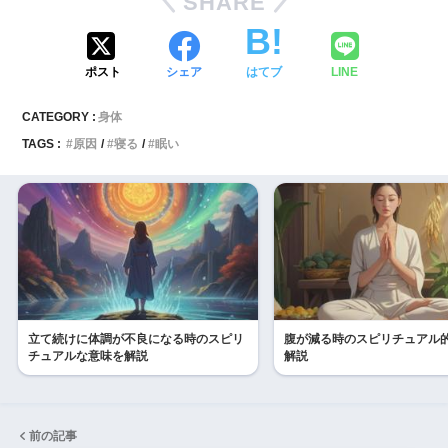
SHARE
ポスト
シェア
はてブ
LINE
CATEGORY :
身体
TAGS :
原因
寝る
眠い
立て続けに体調が不良になる時のスピリ
腹が減る時のスピリチュアル
チュアルな意味を解説
解説
前の記事