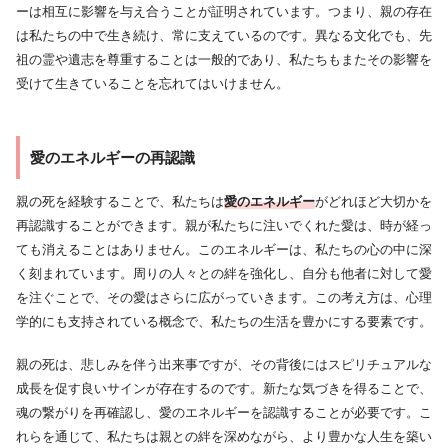
ーは相互に影響を与え合うことが証明されています。つまり、親の存在
は私たちの中で生き続け、常に支えているのです。異なる文化でも、先
祖の霊や遺志を尊重することは一般的であり、私たちもまたその影響を
受けて生きていることを忘れてはいけません。
愛のエネルギーの再認識
親の死を経験することで、私たちは
愛のエネルギー
がどれほど大切かを
再認識することができます。親が私たちに注いでくれた愛は、時が経っ
ても消えることはありません。このエネルギーは、私たちの心の中に深
く刻まれています。周りの人々との絆を強化し、自分も他者に対して愛
を注ぐことで、その愛はさらに広がっていきます。この考え方は、心理
学的にも支持されている概念で、私たちの生活を豊かにする要素です。
親の死は、悲しみを伴う出来事ですが、その背後にはスピリチュアルな
成長を促す良いサインが存在するのです。新たな気づきを得ることで、
魂の繋がりを再確認し、愛のエネルギーを認識することが必要です。こ
れらを通じて、私たちは親との絆を深めながら、より豊かな人生を築い