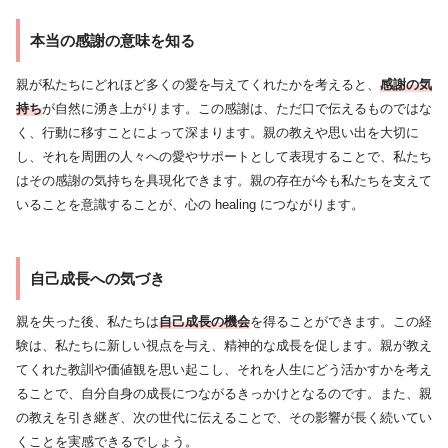
本当の感謝の意味を知る
親が私たちにどれほど多くの愛を与えてくれたかを考えると、
感謝の気
持ち
が自然に湧き上がります。この感謝は、ただ口で伝えるものではな
く、行動に移すことによって深まります。親の教えや思い出を大切に
し、それを周囲の人々への愛やサポートとして表現することで、私たち
はその感謝の気持ちを具現化できます。親の存在が今も私たちを支えて
いることを意識することが、心の healing につながります。
自己成長への気づき
親を失った後、私たちは
自己成長の機会
を得ることができます。この経
験は、私たちに新しい視点を与え、精神的な成長を促します。親が教え
てくれた教訓や価値観を思い起こし、それを人生にどう活かすかを考え
ることで、自分自身の成長につながるきっかけとなるのです。また、親
の教えを引き継ぎ、次の世代に伝えることで、その影響が長く続いてい
くことを実感できるでしょう。