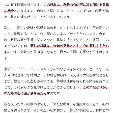
つめ直す時間を持てます。
この行為は、自分の心の声に耳を傾ける貴重
な機会
となりますよ。自分を大切にすることで、少しずつ心の整理が進
み、親との絆を感じることができるでしょう。
次に、「新しい趣味や活動を始めること」もおすすめです。何か新しい
ことに挑戦することは、心に新たなエネルギーをもたらします。例え
ば、料理教室や手芸、ダンスなど、興味を持っていることに挑戦してみ
ると良いですね。
新しい経験は、未知の発見とともに心の癒しをもたら
す
のです。気持ちが前向きになると、日々の生活にも変化が生まれます
よ。
最後に、「コミュニティや友人とのつながりを強化すること」です。友
人や仲間と過ごす時間は、孤独感を和らげ、支え合う大切な瞬間となり
ます。親を失った悲しみの中でも、共感や理解を得られる関係を持つこ
とで、心に安らぎを見つけることができるでしょう。
このつながりが、
私たちの心に温かさをもたらす
のです。
親を失った辛い経験の中でも、「新たな出発」を意識することで、心の
癒しを得られます。自分の想いを大切にし、新しい挑戦をし、仲間との