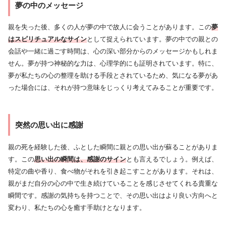
夢の中のメッセージ
親を失った後、多くの人が夢の中で故人に会うことがあります。この
夢
はスピリチュアルなサイン
として捉えられています。夢の中での親との
会話や一緒に過ごす時間は、心の深い部分からのメッセージかもしれま
せん。夢が持つ神秘的な力は、心理学的にも証明されています。特に、
夢が私たちの心の整理を助ける手段とされているため、気になる夢があ
った場合には、それが持つ意味をじっくり考えてみることが重要です。
突然の思い出に感謝
親の死を経験した後、ふとした瞬間に親との思い出が蘇ることがありま
す。この
思い出の瞬間は、感謝のサイン
とも言えるでしょう。例えば、
特定の曲や香り、食べ物がそれを引き起こすことがあります。それは、
親がまだ自分の心の中で生き続けていることを感じさせてくれる貴重な
瞬間です。感謝の気持ちを持つことで、その思い出はより良い方向へと
変わり、私たちの心を癒す手助けとなります。