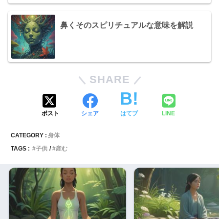
鼻くそのスピリチュアルな意味を解説
SHARE
ポスト
シェア
はてブ
LINE
CATEGORY :
身体
TAGS :
子供
産む