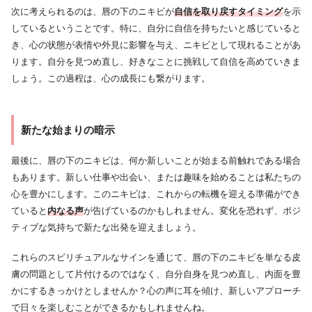
次に考えられるのは、唇の下のニキビが
自信を取り戻すタイミング
を示
しているということです。特に、自分に自信を持ちたいと感じていると
き、心の状態が表情や外見に影響を与え、ニキビとして現れることがあ
ります。自分を見つめ直し、好きなことに挑戦して自信を高めていきま
しょう。この過程は、心の成長にも繋がります。
新たな始まりの暗示
最後に、唇の下のニキビは、何か新しいことが始まる前触れである場合
もあります。新しい仕事や出会い、または趣味を始めることは私たちの
心を豊かにします。このニキビは、これからの転機を迎える準備ができ
ていると
内なる声
が告げているのかもしれません。変化を恐れず、ポジ
ティブな気持ちで新たな出発を迎えましょう。
これらのスピリチュアルなサインを通じて、唇の下のニキビを単なる皮
膚の問題として片付けるのではなく、自分自身を見つめ直し、内面を豊
かにするきっかけとしませんか？心の声に耳を傾け、新しいアプローチ
で日々を楽しむことができるかもしれませんね。