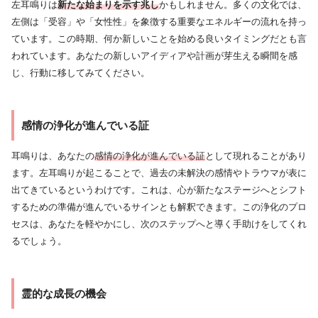
左耳鳴りは
新たな始まりを示す兆し
かもしれません。多くの文化では、
左側は「受容」や「女性性」を象徴する重要なエネルギーの流れを持っ
ています。この時期、何か新しいことを始める良いタイミングだとも言
われています。あなたの新しいアイディアや計画が芽生える瞬間を感
じ、行動に移してみてください。
感情の浄化が進んでいる証
耳鳴りは、あなたの
感情の浄化が進んでいる証
として現れることがあり
ます。左耳鳴りが起こることで、過去の未解決の感情やトラウマが表に
出てきているというわけです。これは、心が新たなステージへとシフト
するための準備が進んでいるサインとも解釈できます。この浄化のプロ
セスは、あなたを軽やかにし、次のステップへと導く手助けをしてくれ
るでしょう。
霊的な成長の機会