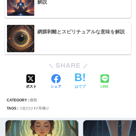
解説
網膜剥離とスピリチュアルな意味を解説
SHARE
ポスト
シェア
はてブ
LINE
CATEGORY :
病気
TAGS :
左だけ
耳鳴り