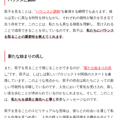
双子を見ることは、”
バランスと調和
“を象徴する瞬間でもあります。彼
らは互いに異なる特性を持ちながら、それぞれの個性が魅力を引き立て
合う存在です。このことは、私たちも異なる側面を理解し、受け入れる
ことで成長できることを示しているのです。双子は、
私たちにバランス
を取ることの重要性を教えてくれます
。
新たな始まりの兆し
また、双子を見ることで感じることができるのが、”
新たな始まりの兆
し
“です。双子は、しばしば新しいプロジェクトや関係のスタートを象
徴しています。このような視点から、双子の存在は私たちにとっての新
しい可能性を示唆しているのです。人生において変化を受け入れ、新し
い道を歩むことが求められているのかもしれません。そして、このこと
は、
私たちを成長と進化へと導く
重要なメッセージなのです。
双子を見ることのスピリチュアルな意味は、彼らとの出会いを通じて私
たち自身を見つめ直し、人生の様々な側面を再評価する機会を与えてく