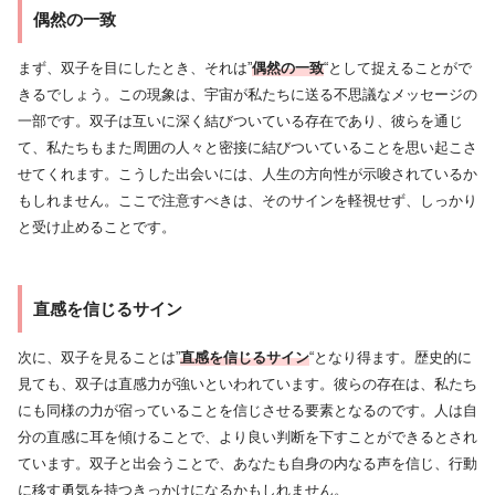
偶然の一致
まず、双子を目にしたとき、それは”
偶然の一致
“として捉えることがで
きるでしょう。この現象は、宇宙が私たちに送る不思議なメッセージの
一部です。双子は互いに深く結びついている存在であり、彼らを通じ
て、私たちもまた周囲の人々と密接に結びついていることを思い起こさ
せてくれます。こうした出会いには、人生の方向性が示唆されているか
もしれません。ここで注意すべきは、そのサインを軽視せず、しっかり
と受け止めることです。
直感を信じるサイン
次に、双子を見ることは”
直感を信じるサイン
“となり得ます。歴史的に
見ても、双子は直感力が強いといわれています。彼らの存在は、私たち
にも同様の力が宿っていることを信じさせる要素となるのです。人は自
分の直感に耳を傾けることで、より良い判断を下すことができるとされ
ています。双子と出会うことで、あなたも自身の内なる声を信じ、行動
に移す勇気を持つきっかけになるかもしれません。