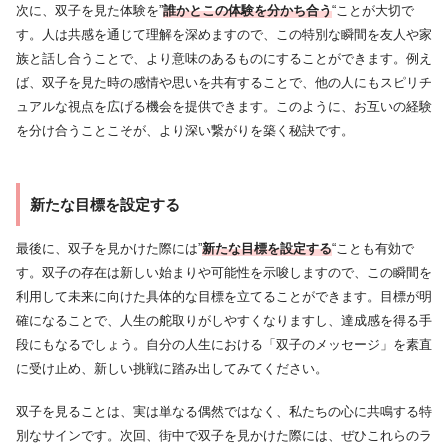
次に、双子を見た体験を”
誰かとこの体験を分かち合う
“ことが大切で
す。人は共感を通じて理解を深めますので、この特別な瞬間を友人や家
族と話し合うことで、より意味のあるものにすることができます。例え
ば、双子を見た時の感情や思いを共有することで、他の人にもスピリチ
ュアルな視点を広げる機会を提供できます。このように、お互いの経験
を分け合うことこそが、より深い繋がりを築く秘訣です。
新たな目標を設定する
最後に、双子を見かけた際には”
新たな目標を設定する
“ことも有効で
す。双子の存在は新しい始まりや可能性を示唆しますので、この瞬間を
利用して未来に向けた具体的な目標を立てることができます。目標が明
確になることで、人生の舵取りがしやすくなりますし、達成感を得る手
段にもなるでしょう。自分の人生における「双子のメッセージ」を素直
に受け止め、新しい挑戦に踏み出してみてください。
双子を見ることは、実は単なる偶然ではなく、私たちの心に共鳴する特
別なサインです。次回、街中で双子を見かけた際には、ぜひこれらのラ