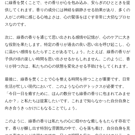
に線香を焚くことで、その香りが心を包み込み、安らぎのひとときを提
供してくれます。香りの成分には神経を鎮静させる効果があり、多くの
人がこの時に感じる心地よさは、心の緊張をほぐす非常に大切なプロセ
スなのです。
次に、線香の香りを通じて思い出される感情や記憶が、心のケアに大き
な役割を果たします。特定の香りが過去の良い思い出を呼び起こし、心
に温かい感情をもたらすことがあるでしょう。たとえば、線香の香りが
子供の頃の楽しい時間を思い出させるかもしれません。このように、香
りが持つ力は、私たちの心の状態を変化させる手助けをしてくれます。
最後に、線香を焚くことで心を整える時間を持つことが重要です。日常
生活が忙しい現代において、このような心のデトックスが必要です。
「今日一日を癒すために、ほんの数分でも線香の香りに包まれてみませ
んか？」と私たちは提案したいです。これまで知らなかった自分自身と
向き合うきっかけにもなることでしょう。
このように、線香の香りは私たちの心に穏やかな癒しをもたらす存在で
す。香りが醸し出す特別な雰囲気の中で、心を落ち着け、自分自身を見