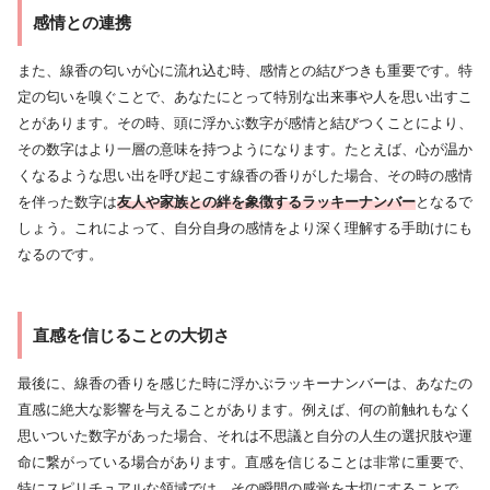
感情との連携
また、線香の匂いが心に流れ込む時、感情との結びつきも重要です。特
定の匂いを嗅ぐことで、あなたにとって特別な出来事や人を思い出すこ
とがあります。その時、頭に浮かぶ数字が感情と結びつくことにより、
その数字はより一層の意味を持つようになります。たとえば、心が温か
くなるような思い出を呼び起こす線香の香りがした場合、その時の感情
を伴った数字は
友人や家族との絆を象徴するラッキーナンバー
となるで
しょう。これによって、自分自身の感情をより深く理解する手助けにも
なるのです。
直感を信じることの大切さ
最後に、線香の香りを感じた時に浮かぶラッキーナンバーは、あなたの
直感に絶大な影響を与えることがあります。例えば、何の前触れもなく
思いついた数字があった場合、それは不思議と自分の人生の選択肢や運
命に繋がっている場合があります。直感を信じることは非常に重要で、
特にスピリチュアルな領域では、その瞬間の感覚を大切にすることで、