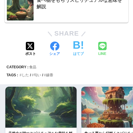
食べ物をもらうスピリチュアルな意味を
解説
SHARE
ポスト
シェア
はてブ
LINE
CATEGORY :
食品
TAGS :
した
匂い
線香