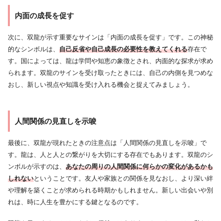
内面の成長を促す
次に、双龍が示す重要なサインは「内面の成長を促す」です。この神秘
的なシンボルは、
自己反省や自己成長の必要性を教えてくれる
存在で
す。国によっては、龍は学問や知恵の象徴とされ、内面的な探求が求め
られます。双龍のサインを受け取ったときには、自己の内側を見つめな
おし、新しい視点や知識を受け入れる機会と捉えてみましょう。
人間関係の見直しを示唆
最後に、双龍が現れたときの注意点は「人間関係の見直しを示唆」で
す。龍は、人と人との繋がりを大切にする存在でもあります。双龍のシ
ンボルが示すのは、
あなたの周りの人間関係に何らかの変化があるかも
しれない
ということです。友人や家族との関係を見なおし、より深い絆
や理解を築くことが求められる時期かもしれません。新しい出会いや別
れは、時に人生を豊かにする鍵となるのです。