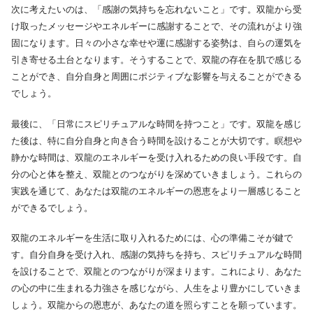
次に考えたいのは、「感謝の気持ちを忘れないこと」です。双龍から受
け取ったメッセージやエネルギーに感謝することで、その流れがより強
固になります。日々の小さな幸せや運に感謝する姿勢は、自らの運気を
引き寄せる土台となります。そうすることで、双龍の存在を肌で感じる
ことができ、自分自身と周囲にポジティブな影響を与えることができる
でしょう。
最後に、「日常にスピリチュアルな時間を持つこと」です。双龍を感じ
た後は、特に自分自身と向き合う時間を設けることが大切です。瞑想や
静かな時間は、双龍のエネルギーを受け入れるための良い手段です。自
分の心と体を整え、双龍とのつながりを深めていきましょう。これらの
実践を通じて、あなたは双龍のエネルギーの恩恵をより一層感じること
ができるでしょう。
双龍のエネルギーを生活に取り入れるためには、心の準備こそが鍵で
す。自分自身を受け入れ、感謝の気持ちを持ち、スピリチュアルな時間
を設けることで、双龍とのつながりが深まります。これにより、あなた
の心の中に生まれる力強さを感じながら、人生をより豊かにしていきま
しょう。双龍からの恩恵が、あなたの道を照らすことを願っています。