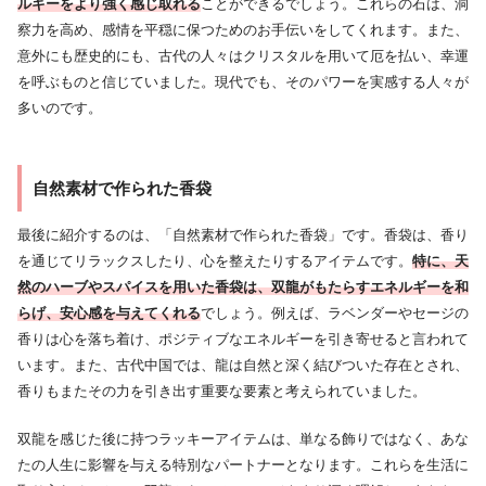
ルギーをより強く感じ取れる
ことができるでしょう。これらの石は、洞
察力を高め、感情を平穏に保つためのお手伝いをしてくれます。また、
意外にも歴史的にも、古代の人々はクリスタルを用いて厄を払い、幸運
を呼ぶものと信じていました。現代でも、そのパワーを実感する人々が
多いのです。
自然素材で作られた香袋
最後に紹介するのは、「自然素材で作られた香袋」です。香袋は、香り
を通じてリラックスしたり、心を整えたりするアイテムです。
特に、天
然のハーブやスパイスを用いた香袋は、双龍がもたらすエネルギーを和
らげ、安心感を与えてくれる
でしょう。例えば、ラベンダーやセージの
香りは心を落ち着け、ポジティブなエネルギーを引き寄せると言われて
います。また、古代中国では、龍は自然と深く結びついた存在とされ、
香りもまたその力を引き出す重要な要素と考えられていました。
双龍を感じた後に持つラッキーアイテムは、単なる飾りではなく、あな
たの人生に影響を与える特別なパートナーとなります。これらを生活に