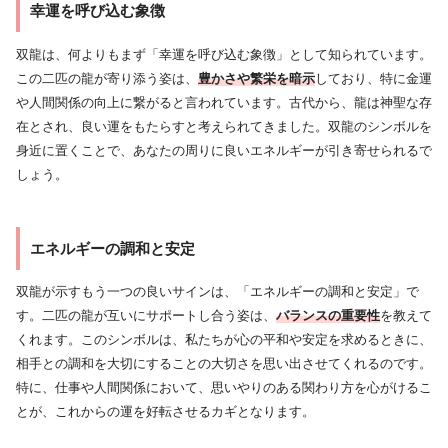
幸運を呼び込む象徴
双龍は、何よりもまず「幸運を呼び込む象徴」として知られています。
この二匹の龍が寄り添う姿は、
豊かさや繁栄を暗示
しており、特に金運
や人間関係の向上に繋がると言われています。古代から、龍は神聖な存
在とされ、良い運をもたらすと考えられてきました。双龍のシンボルを
身近に置くことで、あなたの周りに良いエネルギーが引き寄せられるで
しょう。
エネルギーの調和と安定
双龍が示すもう一つの良いサインは、「エネルギーの調和と安定」で
す。二匹の龍が互いにサポートし合う姿は、
バランスの重要性
を教えて
くれます。このシンボルは、私たちが心の平和や安定を求めるときに、
相手との調和を大切にすることの大切さを思い出させてくれるのです。
特に、仕事や人間関係において、思いやりのある関わり方を心がけるこ
とが、これからの運を好転させるカギとなります。