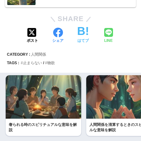
SHARE
ポスト
シェア
はてブ
LINE
CATEGORY :
人間関係
TAGS :
止まらない
物欲
奢られる時のスピリチュアルな意味を解
人間関係を清算するときのス
説
ルな意味を解説