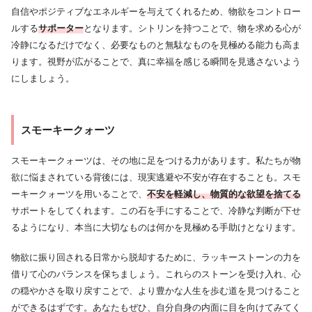
自信やポジティブなエネルギーを与えてくれるため、物欲をコントロー
ルする
サポーター
となります。シトリンを持つことで、物を求める心が
冷静になるだけでなく、必要なものと無駄なものを見極める能力も高ま
ります。視野が広がることで、真に幸福を感じる瞬間を見逃さないよう
にしましょう。
スモーキークォーツ
スモーキークォーツは、その地に足をつける力があります。私たちが物
欲に悩まされている背後には、現実逃避や不安が存在することも。スモ
ーキークォーツを用いることで、
不安を軽減し、物質的な欲望を捨てる
サポートをしてくれます。この石を手にすることで、冷静な判断が下せ
るようになり、本当に大切なものは何かを見極める手助けとなります。
物欲に振り回される日常から脱却するために、ラッキーストーンの力を
借りて心のバランスを保ちましょう。これらのストーンを受け入れ、心
の穏やかさを取り戻すことで、より豊かな人生を歩む道を見つけること
ができるはずです。あなたもぜひ、自分自身の内面に目を向けてみてく