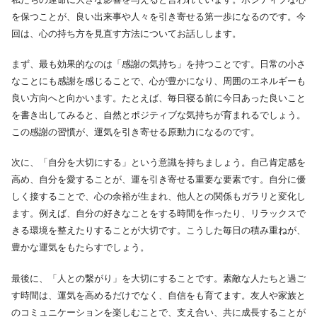
を保つことが、良い出来事や人々を引き寄せる第一歩になるのです。今
回は、心の持ち方を見直す方法についてお話しします。
まず、最も効果的なのは「感謝の気持ち」を持つことです。日常の小さ
なことにも感謝を感じることで、心が豊かになり、周囲のエネルギーも
良い方向へと向かいます。たとえば、毎日寝る前に今日あった良いこと
を書き出してみると、自然とポジティブな気持ちが育まれるでしょう。
この感謝の習慣が、運気を引き寄せる原動力になるのです。
次に、「自分を大切にする」という意識を持ちましょう。自己肯定感を
高め、自分を愛することが、運を引き寄せる重要な要素です。自分に優
しく接することで、心の余裕が生まれ、他人との関係もガラリと変化し
ます。例えば、自分の好きなことをする時間を作ったり、リラックスで
きる環境を整えたりすることが大切です。こうした毎日の積み重ねが、
豊かな運気をもたらすでしょう。
最後に、「人との繋がり」を大切にすることです。素敵な人たちと過ご
す時間は、運気を高めるだけでなく、自信をも育てます。友人や家族と
のコミュニケーションを楽しむことで、支え合い、共に成長することが