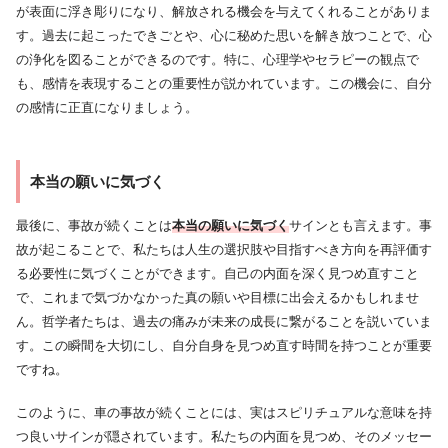
が表面に浮き彫りになり、解放される機会を与えてくれることがありま
す。過去に起こったできごとや、心に秘めた思いを解き放つことで、心
の浄化を図ることができるのです。特に、心理学やセラピーの観点で
も、感情を表現することの重要性が説かれています。この機会に、自分
の感情に正直になりましょう。
本当の願いに気づく
最後に、事故が続くことは
本当の願いに気づく
サインとも言えます。事
故が起こることで、私たちは人生の選択肢や目指すべき方向を再評価す
る必要性に気づくことができます。自己の内面を深く見つめ直すこと
で、これまで気づかなかった真の願いや目標に出会えるかもしれませ
ん。哲学者たちは、過去の痛みが未来の成長に繋がることを説いていま
す。この瞬間を大切にし、自分自身を見つめ直す時間を持つことが重要
ですね。
このように、車の事故が続くことには、実はスピリチュアルな意味を持
つ良いサインが隠されています。私たちの内面を見つめ、そのメッセー