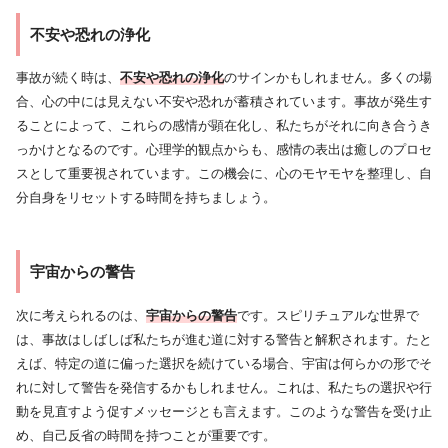
不安や恐れの浄化
事故が続く時は、
不安や恐れの浄化
のサインかもしれません。多くの場
合、心の中には見えない不安や恐れが蓄積されています。事故が発生す
ることによって、これらの感情が顕在化し、私たちがそれに向き合うき
っかけとなるのです。心理学的観点からも、感情の表出は癒しのプロセ
スとして重要視されています。この機会に、心のモヤモヤを整理し、自
分自身をリセットする時間を持ちましょう。
宇宙からの警告
次に考えられるのは、
宇宙からの警告
です。スピリチュアルな世界で
は、事故はしばしば私たちが進む道に対する警告と解釈されます。たと
えば、特定の道に偏った選択を続けている場合、宇宙は何らかの形でそ
れに対して警告を発信するかもしれません。これは、私たちの選択や行
動を見直すよう促すメッセージとも言えます。このような警告を受け止
め、自己反省の時間を持つことが重要です。