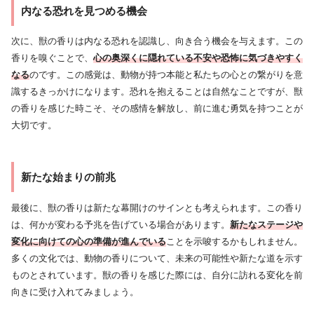
内なる恐れを見つめる機会
次に、獣の香りは内なる恐れを認識し、向き合う機会を与えます。この
香りを嗅ぐことで、
心の奥深くに隠れている不安や恐怖に気づきやすく
なる
のです。この感覚は、動物が持つ本能と私たちの心との繋がりを意
識するきっかけになります。恐れを抱えることは自然なことですが、獣
の香りを感じた時こそ、その感情を解放し、前に進む勇気を持つことが
大切です。
新たな始まりの前兆
最後に、獣の香りは新たな幕開けのサインとも考えられます。この香り
は、何かが変わる予兆を告げている場合があります。
新たなステージや
変化に向けての心の準備が進んでいる
ことを示唆するかもしれません。
多くの文化では、動物の香りについて、未来の可能性や新たな道を示す
ものとされています。獣の香りを感じた際には、自分に訪れる変化を前
向きに受け入れてみましょう。