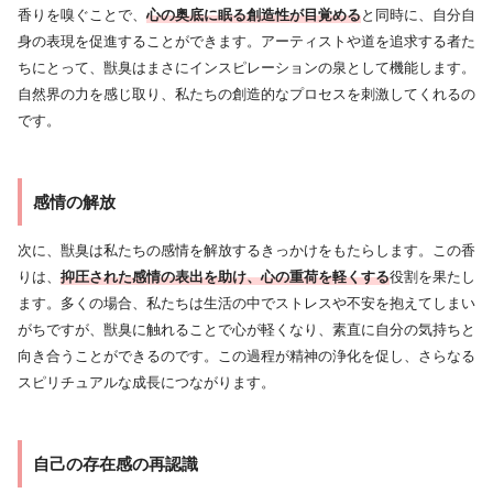
香りを嗅ぐことで、
心の奥底に眠る創造性が目覚める
と同時に、自分自
身の表現を促進することができます。アーティストや道を追求する者た
ちにとって、獣臭はまさにインスピレーションの泉として機能します。
自然界の力を感じ取り、私たちの創造的なプロセスを刺激してくれるの
です。
感情の解放
次に、獣臭は私たちの感情を解放するきっかけをもたらします。この香
りは、
抑圧された感情の表出を助け、心の重荷を軽くする
役割を果たし
ます。多くの場合、私たちは生活の中でストレスや不安を抱えてしまい
がちですが、獣臭に触れることで心が軽くなり、素直に自分の気持ちと
向き合うことができるのです。この過程が精神の浄化を促し、さらなる
スピリチュアルな成長につながります。
自己の存在感の再認識