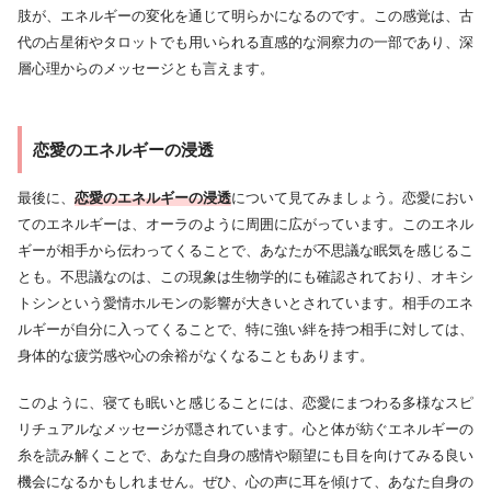
肢が、エネルギーの変化を通じて明らかになるのです。この感覚は、古
代の占星術やタロットでも用いられる直感的な洞察力の一部であり、深
層心理からのメッセージとも言えます。
恋愛のエネルギーの浸透
最後に、
恋愛のエネルギーの浸透
について見てみましょう。恋愛におい
てのエネルギーは、オーラのように周囲に広がっています。このエネル
ギーが相手から伝わってくることで、あなたが不思議な眠気を感じるこ
とも。不思議なのは、この現象は生物学的にも確認されており、オキシ
トシンという愛情ホルモンの影響が大きいとされています。相手のエネ
ルギーが自分に入ってくることで、特に強い絆を持つ相手に対しては、
身体的な疲労感や心の余裕がなくなることもあります。
このように、寝ても眠いと感じることには、恋愛にまつわる多様なスピ
リチュアルなメッセージが隠されています。心と体が紡ぐエネルギーの
糸を読み解くことで、あなた自身の感情や願望にも目を向けてみる良い
機会になるかもしれません。ぜひ、心の声に耳を傾けて、あなた自身の