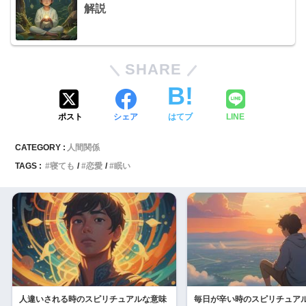
解説
SHARE
ポスト
シェア
はてブ
LINE
CATEGORY :
人間関係
TAGS :
寝ても
恋愛
眠い
人違いされる時のスピリチュアルな意味
毎日が辛い時のスピリチュア