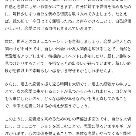
自然と恋愛にも良い影響が出てきます。自分に対する愛情を深めるため
に、毎日少しずつ自分を褒める習慣を取り入れてみましょう。たとえ
ば、鏡の前で「今日はよく頑張ったね」と声をかけることで、自己評価
が上がり、恋愛における自信も育まれていきます。
次に、周囲とのコミュニケーションを意識しましょう。恋愛は他人との
関わりが不可欠です。新しい出会いや友人関係を広げることで、自然と
恋愛運もアップします。積極的にイベントに参加したり、新しい趣味を
見つけたりすることで、多様な人との出会いが待っています。新しい経
験が想像以上の素晴らしい恋を引き寄せるかもしれませんよ。
さらに、過去の恋愛を振り返る時間も大切です。過去の経験から学ぶこ
とで、次の恋愛に生かせるヒントが見つかるかもしれません。自分が何
を大事にしたいのか、どんな恋愛が幸せなのかを考え直してみること
で、未来の恋愛に対する心構えが整うでしょう。
このように、恋愛運を高めるための心の準備は多面的です。自分を大切
にし、コミュニケーションを楽しむことで、恋愛に明るいエネルギーが
注がれます。心の準備を整えることで、素敵な恋愛がやってくる可能性