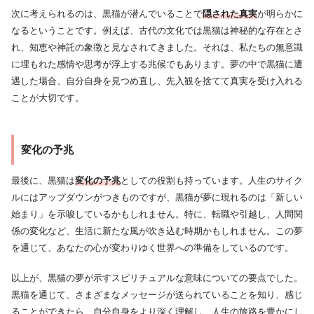
次に考えられるのは、黒猫が潜んでいることで
隠された真実
が明らかに
なるということです。例えば、古代の文化では黒猫は神秘的な存在とさ
れ、知恵や神託の象徴と見なされてきました。それは、私たちの無意識
に埋もれた感情や思考が浮上する兆候でもあります。夢の中で黒猫に遭
遇した場合、自分自身を見つめ直し、先入観を捨てて真実を受け入れる
ことが大切です。
変化の予兆
最後に、黒猫は
変化の予兆
としての役割も持っています。人生のサイク
ルにはアップダウンがつきものですが、黒猫が夢に現れるのは「新しい
始まり」を示唆しているかもしれません。特に、転職や引越し、人間関
係の変化など、生活に新たな風が吹き込む時期かもしれません。この夢
を通じて、あなたの心が変わりゆく世界への準備をしているのです。
以上が、黒猫の夢が示すスピリチュアルな意味についての要点でした。
黒猫を通じて、さまざまなメッセージが送られていることを知り、感じ
ることができたら、自分自身をより深く理解し、人生の旅路を豊かにし