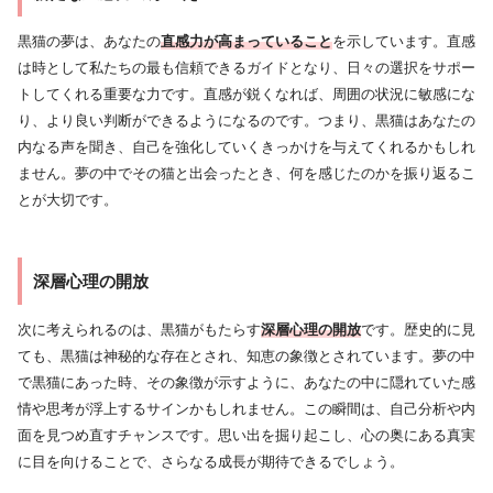
黒猫の夢は、あなたの
直感力が高まっていること
を示しています。直感
は時として私たちの最も信頼できるガイドとなり、日々の選択をサポー
トしてくれる重要な力です。直感が鋭くなれば、周囲の状況に敏感にな
り、より良い判断ができるようになるのです。つまり、黒猫はあなたの
内なる声を聞き、自己を強化していくきっかけを与えてくれるかもしれ
ません。夢の中でその猫と出会ったとき、何を感じたのかを振り返るこ
とが大切です。
深層心理の開放
次に考えられるのは、黒猫がもたらす
深層心理の開放
です。歴史的に見
ても、黒猫は神秘的な存在とされ、知恵の象徴とされています。夢の中
で黒猫にあった時、その象徴が示すように、あなたの中に隠れていた感
情や思考が浮上するサインかもしれません。この瞬間は、自己分析や内
面を見つめ直すチャンスです。思い出を掘り起こし、心の奥にある真実
に目を向けることで、さらなる成長が期待できるでしょう。