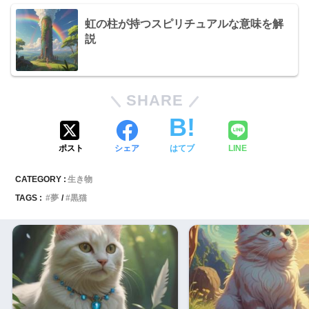
虹の柱が持つスピリチュアルな意味を解
説
SHARE
ポスト
シェア
はてブ
LINE
CATEGORY :
生き物
TAGS :
夢
黒猫