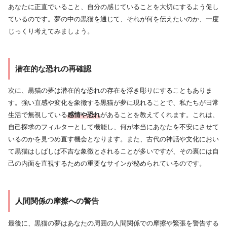
あなたに正直でいること、自分の感じていることを大切にするよう促し
ているのです。夢の中の黒猫を通じて、それが何を伝えたいのか、一度
じっくり考えてみましょう。
潜在的な恐れの再確認
次に、黒猫の夢は潜在的な恐れの存在を浮き彫りにすることもありま
す。強い直感や変化を象徴する黒猫が夢に現れることで、私たちが日常
生活で無視している
感情や恐れ
があることを教えてくれます。これは、
自己探求のフィルターとして機能し、何が本当にあなたを不安にさせて
いるのかを見つめ直す機会となります。また、古代の神話や文化におい
て黒猫はしばしば不吉な象徴とされることが多いですが、その裏には自
己の内面を直視するための重要なサインが秘められているのです。
人間関係の摩擦への警告
最後に、黒猫の夢はあなたの周囲の人間関係での摩擦や緊張を警告する