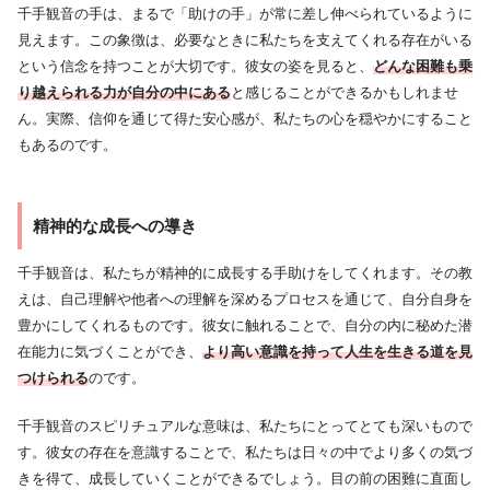
千手観音の手は、まるで「助けの手」が常に差し伸べられているように
見えます。この象徴は、必要なときに私たちを支えてくれる存在がいる
という信念を持つことが大切です。彼女の姿を見ると、
どんな困難も乗
り越えられる力が自分の中にある
と感じることができるかもしれませ
ん。実際、信仰を通じて得た安心感が、私たちの心を穏やかにすること
もあるのです。
精神的な成長への導き
千手観音は、私たちが精神的に成長する手助けをしてくれます。その教
えは、自己理解や他者への理解を深めるプロセスを通じて、自分自身を
豊かにしてくれるものです。彼女に触れることで、自分の内に秘めた潜
在能力に気づくことができ、
より高い意識を持って人生を生きる道を見
つけられる
のです。
千手観音のスピリチュアルな意味は、私たちにとってとても深いもので
す。彼女の存在を意識することで、私たちは日々の中でより多くの気づ
きを得て、成長していくことができるでしょう。目の前の困難に直面し