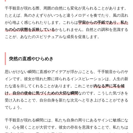
千手観音が現れる際、周囲の自然にも変化が見られることがあります。
たとえば、鳥のさえずりがいつもと違うメロディを奏でたり、風の流れ
が心地よく感じられたりします。これらは
宇宙からの手紙であり、私た
ちの心の状態を反映している
かもしれません。自然との調和を意識する
ことが、あなたのスピリチュアルな成長を促進します。
突然の直感やひらめき
思いがけない瞬間に直感やアイデアが浮かぶことも、千手観音からのサ
インです。彼女が現れた際に得られるインスピレーションは、人生の新
たな道を示してくれることがあります。これこそが
内なる声に耳を傾
け、自分の使命に気づくための大切な瞬間
なのです。こうした気づきを
受け入れることで、自分自身を新たな次元へと引き上げることができる
でしょう。
千手観音が現れる瞬間には、私たち自身の周りにあるサインに敏感にな
り、心を開くことが大切です。彼女の存在を意識することで、私たちは