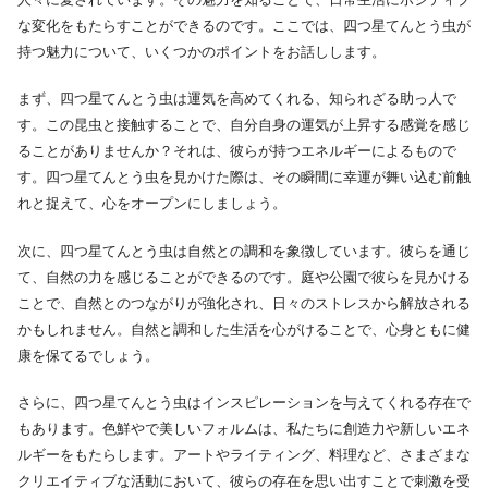
な変化をもたらすことができるのです。ここでは、四つ星てんとう虫が
持つ魅力について、いくつかのポイントをお話しします。
まず、四つ星てんとう虫は運気を高めてくれる、知られざる助っ人で
す。この昆虫と接触することで、自分自身の運気が上昇する感覚を感じ
ることがありませんか？それは、彼らが持つエネルギーによるもので
す。四つ星てんとう虫を見かけた際は、その瞬間に幸運が舞い込む前触
れと捉えて、心をオープンにしましょう。
次に、四つ星てんとう虫は自然との調和を象徴しています。彼らを通じ
て、自然の力を感じることができるのです。庭や公園で彼らを見かける
ことで、自然とのつながりが強化され、日々のストレスから解放される
かもしれません。自然と調和した生活を心がけることで、心身ともに健
康を保てるでしょう。
さらに、四つ星てんとう虫はインスピレーションを与えてくれる存在で
もあります。色鮮やで美しいフォルムは、私たちに創造力や新しいエネ
ルギーをもたらします。アートやライティング、料理など、さまざまな
クリエイティブな活動において、彼らの存在を思い出すことで刺激を受