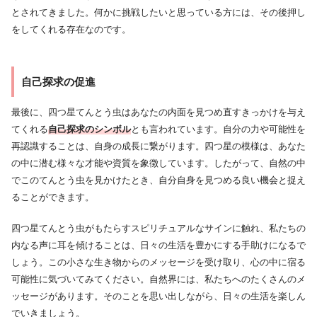
とされてきました。何かに挑戦したいと思っている方には、その後押し
をしてくれる存在なのです。
自己探求の促進
最後に、四つ星てんとう虫はあなたの内面を見つめ直すきっかけを与え
てくれる
自己探求のシンボル
とも言われています。自分の力や可能性を
再認識することは、自身の成長に繋がります。四つ星の模様は、あなた
の中に潜む様々な才能や資質を象徴しています。したがって、自然の中
でこのてんとう虫を見かけたとき、自分自身を見つめる良い機会と捉え
ることができます。
四つ星てんとう虫がもたらすスピリチュアルなサインに触れ、私たちの
内なる声に耳を傾けることは、日々の生活を豊かにする手助けになるで
しょう。この小さな生き物からのメッセージを受け取り、心の中に宿る
可能性に気づいてみてください。自然界には、私たちへのたくさんのメ
ッセージがあります。そのことを思い出しながら、日々の生活を楽しん
でいきましょう。