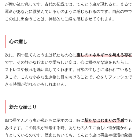
が舞い込む兆しです。古代の伝説では、てんとう虫が現れると、まるで
運命があなたに微笑んでいるかのように感じられるのです。自然の中で
この虫に出会うことは、神秘的なご縁を感じさせてくれます。
心の癒し
次に、四つ星てんとう虫は私たちの心に
癒しのエネルギーを与える存在
です。その静かな佇まいや愛らしい姿は、心に穏やかな波をもたらし、
ストレスや疲れを洗い流してくれます。日常の忙しさに追われていると
きこそ、こんな小さな生き物に目を向けることで、心をリフレッシュで
きる時間が訪れるかもしれません。
新たな始まり
四つ星てんとう虫が私たちに示すのは、時に
新たなはじまりの予感
でも
あります。この昆虫が登場する時、あなたの人生に新しい道が開かれよ
うとしているのです。歴史においても、てんとう虫は再生や復活の象徴