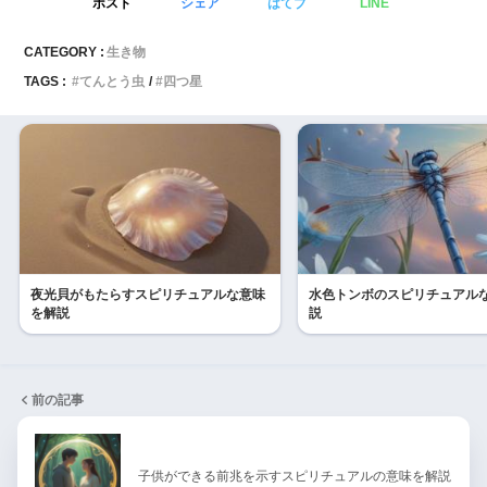
ポスト
シェア
はてブ
LINE
CATEGORY :
生き物
TAGS :
てんとう虫
四つ星
夜光貝がもたらすスピリチュアルな意味
水色トンボのスピリチュアル
を解説
説
前の記事
子供ができる前兆を示すスピリチュアルの意味を解説