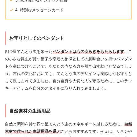
3. 色彩豊かなインテリア雑貨
4. 特別なメッセージカード
お守りとしてのペンダント
四つ星てんとう虫を象った
ペンダントは心の安らぎをもたらします
。こ
の小さな昆虫が持つ繁栄や幸運の象徴としての意味合いを持つペンダン
トを身につけることで、あなたの内なる力を引き出す助けとなるでしょ
う。古代の文化においても、てんとう虫のデザインは魔除けやお守りと
して親しまれてきました。自分自身や大切な人を守るために、このラッ
キーアイテムを自分のスタイルに取り入れてみましょう。
自然素材の生活用品
自然と調和を持つ四つ星てんとう虫のエネルギーを感じるために、
自然
素材で作られた生活用品を選ぶ
こともおすすめです。例えば、リネンや