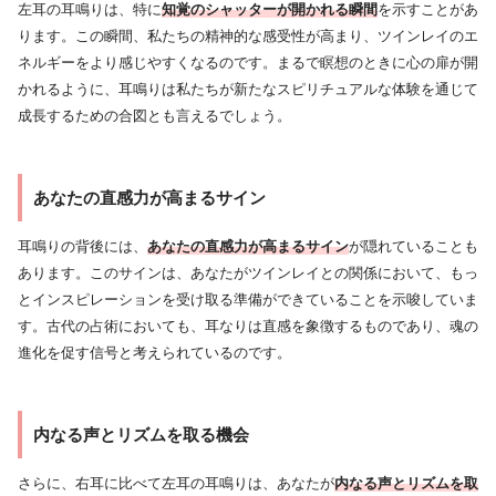
左耳の耳鳴りは、特に
知覚のシャッターが開かれる瞬間
を示すことがあ
ります。この瞬間、私たちの精神的な感受性が高まり、ツインレイのエ
ネルギーをより感じやすくなるのです。まるで瞑想のときに心の扉が開
かれるように、耳鳴りは私たちが新たなスピリチュアルな体験を通じて
成長するための合図とも言えるでしょう。
あなたの直感力が高まるサイン
耳鳴りの背後には、
あなたの直感力が高まるサイン
が隠れていることも
あります。このサインは、あなたがツインレイとの関係において、もっ
とインスピレーションを受け取る準備ができていることを示唆していま
す。古代の占術においても、耳なりは直感を象徴するものであり、魂の
進化を促す信号と考えられているのです。
内なる声とリズムを取る機会
さらに、右耳に比べて左耳の耳鳴りは、あなたが
内なる声とリズムを取