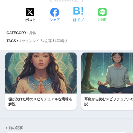
ポスト
シェア
はてブ
LINE
CATEGORY :
身体
TAGS :
ツインレイ
左耳
耳鳴り
歯が欠けた時のスピリチュアルな意味を
耳痛から読むスピリチュアル
解説
説
前の記事