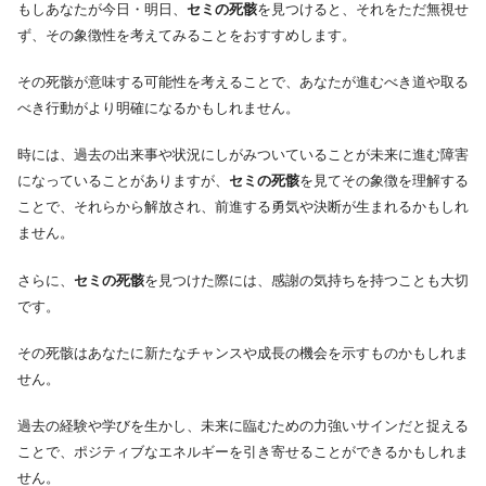
もしあなたが今日・明日、
セミの死骸
を見つけると、それをただ無視せ
ず、その象徴性を考えてみることをおすすめします。
その死骸が意味する可能性を考えることで、あなたが進むべき道や取る
べき行動がより明確になるかもしれません。
時には、過去の出来事や状況にしがみついていることが未来に進む障害
になっていることがありますが、
セミの死骸
を見てその象徴を理解する
ことで、それらから解放され、前進する勇気や決断が生まれるかもしれ
ません。
さらに、
セミの死骸
を見つけた際には、感謝の気持ちを持つことも大切
です。
その死骸はあなたに新たなチャンスや成長の機会を示すものかもしれま
せん。
過去の経験や学びを生かし、未来に臨むための力強いサインだと捉える
ことで、ポジティブなエネルギーを引き寄せることができるかもしれま
せん。