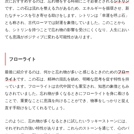
次におすすめするのは、忘れ物をする時期にこそ必要とされる
シトリン
です。この石は流れを整える力があるため、エネルギーを循環させ、新
たなチャンスを引き寄せる助けをします。シトリンは「幸運を呼ぶ石」
とも称され、古代ローマでは財運を象徴していました。このことから
も、シトリンを持つことで忘れ物の影響を受けにくくなり、人生におい
ても意識がポジティブに変わる可能性があります。
フローライト
最後に紹介するのは、何かと忘れ物が多いと感じるときのための
フロー
ライト
です。この石は、精神の混乱を鎮め、明晰な思考を促す特性を持
っています。フローライトは古代中国でも重宝され、知恵の象徴ともみ
なされていました。忘れ物が多くなるときにフローライトを身に着ける
ことで、重要なことに意識を向けることができ、物事をしっかりと捉え
直す手助けをしてくれるでしょう。
このように、忘れ物が多くなるときに試したいラッキーストーンには、
それぞれの力強い特性があります。これらのストーンを通じて、心のバ