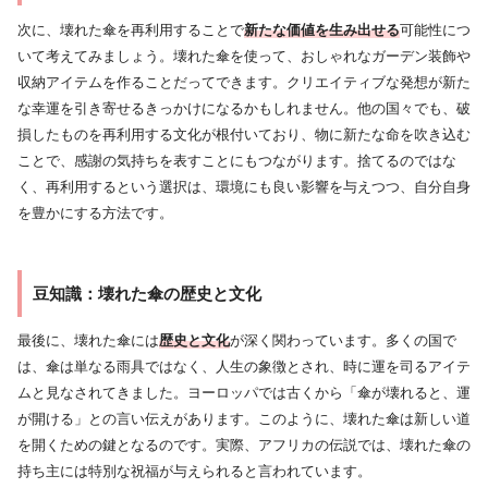
次に、壊れた傘を再利用することで
新たな価値を生み出せる
可能性につ
いて考えてみましょう。壊れた傘を使って、おしゃれなガーデン装飾や
収納アイテムを作ることだってできます。クリエイティブな発想が新た
な幸運を引き寄せるきっかけになるかもしれません。他の国々でも、破
損したものを再利用する文化が根付いており、物に新たな命を吹き込む
ことで、感謝の気持ちを表すことにもつながります。捨てるのではな
く、再利用するという選択は、環境にも良い影響を与えつつ、自分自身
を豊かにする方法です。
豆知識：壊れた傘の歴史と文化
最後に、壊れた傘には
歴史と文化
が深く関わっています。多くの国で
は、傘は単なる雨具ではなく、人生の象徴とされ、時に運を司るアイテ
ムと見なされてきました。ヨーロッパでは古くから「傘が壊れると、運
が開ける」との言い伝えがあります。このように、壊れた傘は新しい道
を開くための鍵となるのです。実際、アフリカの伝説では、壊れた傘の
持ち主には特別な祝福が与えられると言われています。