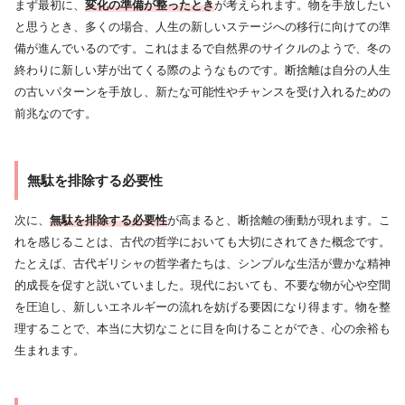
まず最初に、
変化の準備が整ったとき
が考えられます。物を手放したい
と思うとき、多くの場合、人生の新しいステージへの移行に向けての準
備が進んでいるのです。これはまるで自然界のサイクルのようで、冬の
終わりに新しい芽が出てくる際のようなものです。断捨離は自分の人生
の古いパターンを手放し、新たな可能性やチャンスを受け入れるための
前兆なのです。
無駄を排除する必要性
次に、
無駄を排除する必要性
が高まると、断捨離の衝動が現れます。こ
れを感じることは、古代の哲学においても大切にされてきた概念です。
たとえば、古代ギリシャの哲学者たちは、シンプルな生活が豊かな精神
的成長を促すと説いていました。現代においても、不要な物が心や空間
を圧迫し、新しいエネルギーの流れを妨げる要因になり得ます。物を整
理することで、本当に大切なことに目を向けることができ、心の余裕も
生まれます。